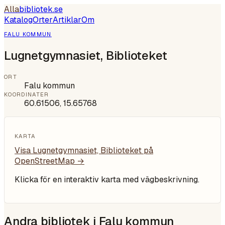
Alla
bibliotek
.se
Katalog
Orter
Artiklar
Om
FALU KOMMUN
Lugnetgymnasiet, Biblioteket
ORT
Falu kommun
KOORDINATER
60.61506
,
15.65768
KARTA
Visa
Lugnetgymnasiet, Biblioteket
på
OpenStreetMap →
Klicka för en interaktiv karta med vägbeskrivning.
Andra bibliotek i
Falu kommun